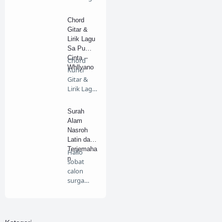
Cabut
Gugatan
Chord
…
Gitar &
Lirik Lagu
Sa Pu
Cinta –
Chord
Whllyano
Kunci
Gitar &
Lirik Lagu
Sa Pu
Cinta –…
Surah
Alam
Nasroh
Latin dan
Terjemaha
Hallo
n
sobat
calon
surga
dimanapu
n berada,
pada ke…