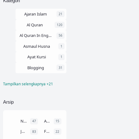
Kategori
Ajaran Islam
21
Al Quran
120
Al Quran In English
56
Asmaul Husna
1
Ayat Kursi
1
Blogging
31
Tampilkan selengkapnya +21
Chord Gitar
145
Ilmu Fiqih
2
Arsip
Ilmu Nahwu
1
Ilmu Tajwid
3
November 2025
Agustus 2024
47
15
Juz Amma
1
Juli 2024
Februari 2024
83
22