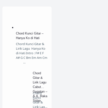
Chord Kunci Gitar –
Hanya Ko di Hati
Chord Kunci Gitar &
Lirik Lagu Hanya Ko
di Hati Intro : F# E F
A# G C Bm Em Am Cm
…
Chord
Gitar &
Lirik Lagu
Cabut
Gugatan –
Chord
A.A. Raka
Kunci
Sidan
Gitar &
Lirik Lagu