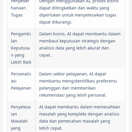
Penyeder
Dengan menggunakan AI, proses bisnis
hanaan
dapat ditingkatkan dan waktu yang
Tugas
diperlukan untuk menyelesaikan tugas
dapat dikurangi.
Pengambi
Dalam bisnis, AI dapat membantu dalam
lan
membaut keputusan strategis dengan
Keputusa
analisis data yang lebih akurat dan
n yang
cepat.
Lebih Baik
Personalis
Dalam sektor pelayanan, AI dapat
asi
membantu mengidentifikasi preferensi
Pelayanan
pelanggan dan memberikan
rekomendasi yang lebih personal.
Penyelesa
AI dapat membantu dalam memecahkan
ian
masalah yang kompleks dengan analisis
Masalah
data dan pemecahan masalah yang
yang
lebih cepat.